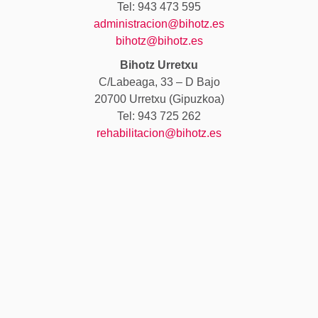
Tel: 943 473 595
administracion@bihotz.es
bihotz@bihotz.es
Bihotz Urretxu
C/Labeaga, 33 – D Bajo
20700 Urretxu (Gipuzkoa)
Tel: 943 725 262
rehabilitacion@bihotz.es