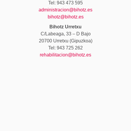
Tel: 943 473 595
administracion@bihotz.es
bihotz@bihotz.es
Bihotz Urretxu
C/Labeaga, 33 – D Bajo
20700 Urretxu (Gipuzkoa)
Tel: 943 725 262
rehabilitacion@bihotz.es